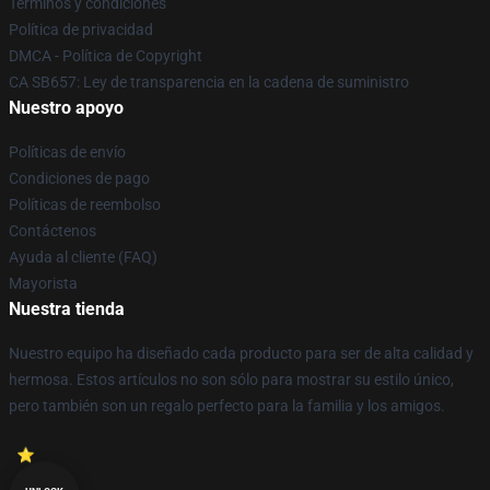
Términos y condiciones
Política de privacidad
DMCA - Política de Copyright
CA SB657: Ley de transparencia en la cadena de suministro
Nuestro apoyo
Políticas de envío
Condiciones de pago
Políticas de reembolso
Contáctenos
Ayuda al cliente (FAQ)
Mayorista
Nuestra tienda
Nuestro equipo ha diseñado cada producto para ser de alta calidad y
hermosa. Estos artículos no son sólo para mostrar su estilo único,
pero también son un regalo perfecto para la familia y los amigos.