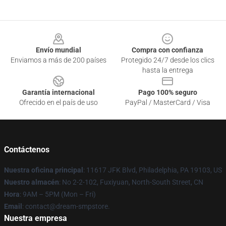
Footer
Envío mundial
Compra con confianza
Enviamos a más de 200 países
Protegido 24/7 desde los clics
hasta la entrega
Garantía internacional
Pago 100% seguro
Ofrecido en el país de uso
PayPal / MasterCard / Visa
Contáctenos
Nuestra oficina principal
: 11617 JFK Blvd, Philadelphia, PA 19103, US
Nuestro almacén
: No 2-2-102, Fuxiyuan, North-South Street, CN
Hora
: 9AM – 5PM (Mon – Fri)
Email
: contact@dream-smpstore.
Nuestra empresa