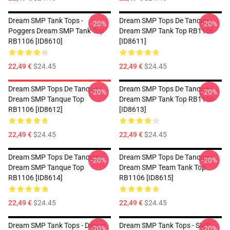
Dream SMP Tank Tops -
Dream SMP Tops De Tanque -
-20%
-20%
Poggers Dream SMP Tank Top
Dream SMP Tank Top RB1106
RB1106 [ID8610]
[ID8611]
22,49 €
$24.45
22,49 €
$24.45
Dream SMP Tops De Tanque -
Dream SMP Tops De Tanque -
-20%
-20%
Dream SMP Tanque Top
Dream SMP Tank Top RB1106
RB1106 [ID8612]
[ID8613]
22,49 €
$24.45
22,49 €
$24.45
Dream SMP Tops De Tanque -
Dream SMP Tops De Tanque -
-20%
-20%
Dream SMP Tanque Top
Dream SMP Team Tank Top
RB1106 [ID8614]
RB1106 [ID8615]
22,49 €
$24.45
22,49 €
$24.45
Dream SMP Tank Tops - Dream
Dream SMP Tank Tops - SMP
-20%
-20%