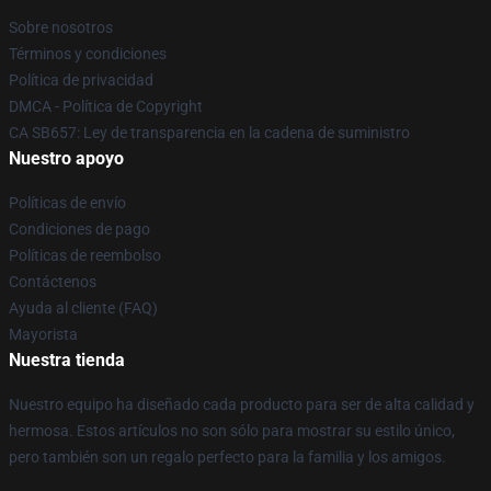
Sobre nosotros
Términos y condiciones
Política de privacidad
DMCA - Política de Copyright
CA SB657: Ley de transparencia en la cadena de suministro
Nuestro apoyo
Políticas de envío
Condiciones de pago
Políticas de reembolso
Contáctenos
Ayuda al cliente (FAQ)
Mayorista
Nuestra tienda
Nuestro equipo ha diseñado cada producto para ser de alta calidad y
hermosa. Estos artículos no son sólo para mostrar su estilo único,
pero también son un regalo perfecto para la familia y los amigos.