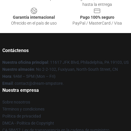
hasta la entrega
Garantía internacional
Pago 100% seguro
Ofrecido en el país de uso
PayPal / MasterCard / Visa
Contáctenos
Nuestra oficina principal
: 11617 JFK Blvd, Philadelphia, PA 19103, US
Nuestro almacén
: No 2-2-102, Fuxiyuan, North-South Street, CN
Hora
: 9AM – 5PM (Mon – Fri)
Email
: contact@dream-smpstore.
Nuestra empresa
Sobre nosotros
Términos y condiciones
Política de privacidad
DMCA - Política de Copyright
CA SB657: Ley de transparencia en la cadena de suministro