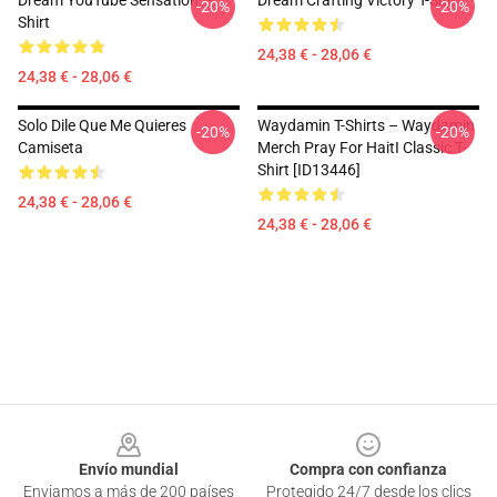
Dream YouTube Sensation T-
Dream Crafting Victory T-Shirt
-20%
-20%
Shirt
24,38 € - 28,06 €
24,38 € - 28,06 €
Solo Dile Que Me Quieres
Waydamin T-Shirts – Waydamin
-20%
-20%
Camiseta
Merch Pray For HaitI Classic T-
Shirt [ID13446]
24,38 € - 28,06 €
24,38 € - 28,06 €
Footer
Envío mundial
Compra con confianza
Enviamos a más de 200 países
Protegido 24/7 desde los clics