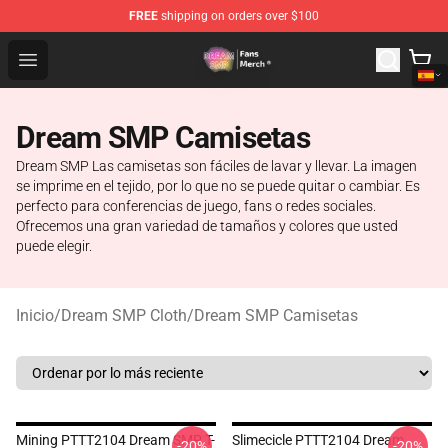
FREE
shipping on orders over $100
Dream SMP Store - Official Dream SMP Merchandise Sh
Open menu
Dream SMP Camisetas
Dream SMP Las camisetas son fáciles de lavar y llevar. La imagen
se imprime en el tejido, por lo que no se puede quitar o cambiar. Es
perfecto para conferencias de juego, fans o redes sociales.
Ofrecemos una gran variedad de tamaños y colores que usted
puede elegir.
Inicio
/
Dream SMP Cloth
/
Dream SMP Camisetas
Mining PTTT2104 Dream SMP T-
Slimecicle PTTT2104 Dream
-20%
-20%