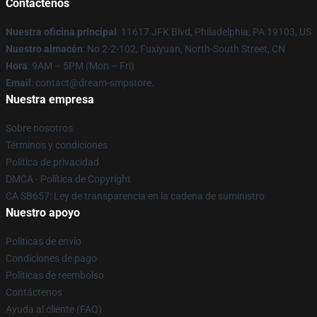
Contáctenos
Nuestra oficina principal
: 11617 JFK Blvd, Philadelphia, PA 19103, US
Nuestro almacén
: No 2-2-102, Fuxiyuan, North-South Street, CN
Hora
: 9AM – 5PM (Mon – Fri)
Email
: contact@dream-smpstore.
Nuestra empresa
Sobre nosotros
Términos y condiciones
Política de privacidad
DMCA - Política de Copyright
CA SB657: Ley de transparencia en la cadena de suministro
Nuestro apoyo
Políticas de envío
Condiciones de pago
Políticas de reembolso
Contáctenos
Ayuda al cliente (FAQ)