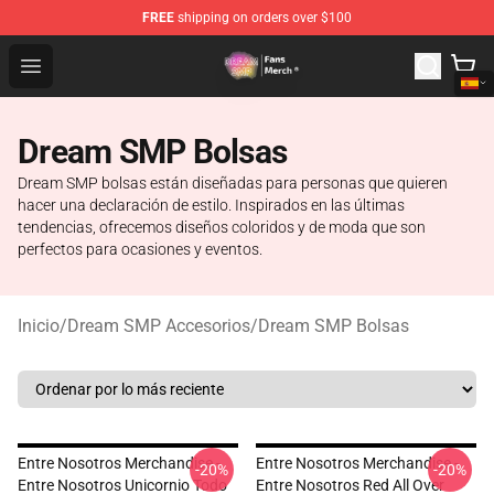
FREE
shipping on orders over $100
Dream SMP Store - Official Dream SMP Merchandise Sh
Open menu
Dream SMP Bolsas
Dream SMP bolsas están diseñadas para personas que quieren
hacer una declaración de estilo. Inspirados en las últimas
tendencias, ofrecemos diseños coloridos y de moda que son
perfectos para ocasiones y eventos.
Inicio
/
Dream SMP Accesorios
/
Dream SMP Bolsas
Entre Nosotros Merchandise -
Entre Nosotros Merchandise -
-20%
-20%
Entre Nosotros Unicornio Todo
Entre Nosotros Red All Over