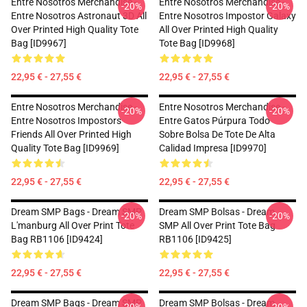
Entre Nosotros Merchandise -
Entre Nosotros Merchandise -
-20%
-20%
Entre Nosotros Astronaut 3D All
Entre Nosotros Impostor Galaxy
Over Printed High Quality Tote
All Over Printed High Quality
Bag [ID9967]
Tote Bag [ID9968]
22,95 € - 27,55 €
22,95 € - 27,55 €
Entre Nosotros Merchandise -
Entre Nosotros Merchandise -
-20%
-20%
Entre Nosotros Impostors
Entre Gatos Púrpura Todo
Friends All Over Printed High
Sobre Bolsa De Tote De Alta
Quality Tote Bag [ID9969]
Calidad Impresa [ID9970]
22,95 € - 27,55 €
22,95 € - 27,55 €
Dream SMP Bags - Dream SMP
Dream SMP Bolsas - Dream
-20%
-20%
L'manburg All Over Print Tote
SMP All Over Print Tote Bag
Bag RB1106 [ID9424]
RB1106 [ID9425]
22,95 € - 27,55 €
22,95 € - 27,55 €
Dream SMP Bags - Dream SMP
Dream SMP Bolsas - Dream