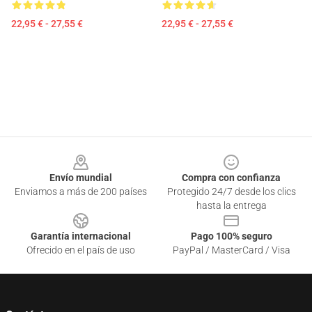
22,95 € - 27,55 €
22,95 € - 27,55 €
Footer
Envío mundial
Compra con confianza
Enviamos a más de 200 países
Protegido 24/7 desde los clics
hasta la entrega
Garantía internacional
Pago 100% seguro
Ofrecido en el país de uso
PayPal / MasterCard / Visa