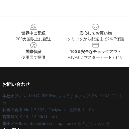
Footer
世界中に配送
安心してお買い物
200カ国以上に配送
クリックから配送まで24/7保護
国際保証
100％安全なチェックアウト
使用国で提供
PayPal / マスターカード / ビザ
お問い合わせ
本社オフィス
: 11617 JFK Blvd, フィラデルフィア, PA 19103, アメリ
カ
私達の倉庫
: No.2-2-102、Fuxiyuan、北南通り、CN
営業時間
: 9:00～18:00(月～金)
電子メール
: contact@dream-smp.store からのお問い合わせ