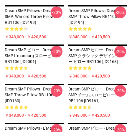
Dream SMP Pillows - Dream
Dream SMP Pillows - Dream
-20%
-20%
SMP: Warlord Throw Pillow
SMP Throw Pillow RB1106
RB1106 [ID9193]
[ID9194]
￥348,000 - ￥420,500
￥348,000 - ￥420,500
Dream SMP ピロー - Dream
Dream SMP ピロー - Dream
-20%
-20%
SMP L'manburg スローピロー
SMP クラシック デザイン スロ
RB1106 [ID9001]
ー ピロー RB1106 [ID9168]
￥348,000 - ￥420,500
￥348,000 - ￥420,500
Dream SMP Pillows - Dream
Dream SMP ピロー - Dream
-20%
-20%
SMP Throw Pillow RB1106
SMP チームスローピロー
[ID9160]
RB1106 [ID9161]
￥348,000 - ￥420,500
￥348,000 - ￥420,500
Dream SMP Pillows - L'Manberg
Dream SMP ピロー - Dream
-20%
-20%