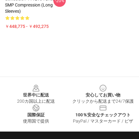
-20%
SMP Compression (long
Sleeves)
￥448,775 - ￥492,275
Footer
世界中に配送
安心してお買い物
200カ国以上に配送
クリックから配送まで24/7保護
国際保証
100％安全なチェックアウト
使用国で提供
PayPal / マスターカード / ビザ