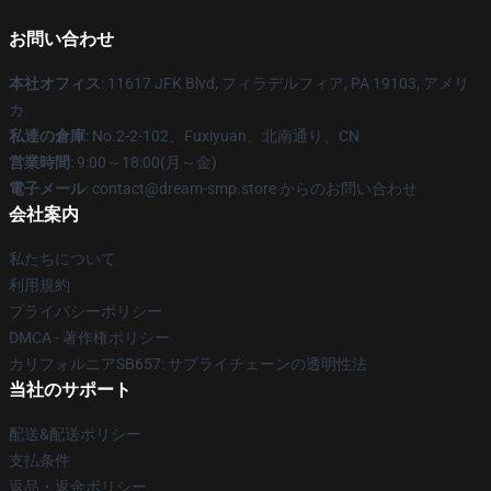
お問い合わせ
本社オフィス
: 11617 JFK Blvd, フィラデルフィア, PA 19103, アメリ
カ
私達の倉庫
: No.2-2-102、Fuxiyuan、北南通り、CN
営業時間
: 9:00～18:00(月～金)
電子メール
: contact@dream-smp.store からのお問い合わせ
会社案内
私たちについて
利用規約
プライバシーポリシー
DMCA - 著作権ポリシー
カリフォルニアSB657: サプライチェーンの透明性法
当社のサポート
配送&配送ポリシー
支払条件
返品・返金ポリシー