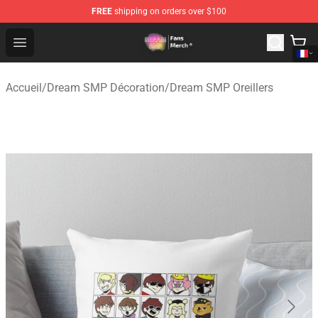
FREE
shipping on orders over $100
Dream SMP Store - Official Dream SMP Merchandise Sh
Open menu
Accueil
/
Dream SMP Décoration
/
Dream SMP Oreillers