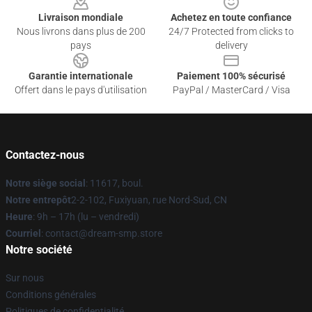
Livraison mondiale
Achetez en toute confiance
Nous livrons dans plus de 200
24/7 Protected from clicks to
pays
delivery
Garantie internationale
Paiement 100% sécurisé
Offert dans le pays d'utilisation
PayPal / MasterCard / Visa
Contactez-nous
Notre siège social
: 11617, boul.
Notre entrepôt
2-2-102, Fuxiyuan, rue Nord-Sud, CN
Heure
: 9h – 17h (lu – vendredi)
Courriel
: contact@dream-smp.store
Notre société
Sur nous
Conditions générales
Politiques de confidentialité