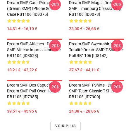
Dream SMP Cas - Prime Log
Dream SMP Mugs - Dream
-20%
-20%
(Dream SMP) IPhone Soft
SMP L'manburg Classic Mug
Case RB1106 [ID9375]
RB1106 [ID9073]
14,81 € - 16,10 €
23,00 € - 26,68 €
Dream SMP Affiches - Dream
Dream SMP Sweatshirts - La
-20%
-20%
SMP Affiche Impressionnante
Totalité Dream SMP T-Shirt De
RB1106 [ID8528]
Pull RB1106 [ID8142]
18,21 € - 42,22 €
37,67 € - 44,11 €
Dream SMP Des Capuches...
Dream SMP T-Shirts - Dream
-20%
-20%
Dream SMP Pull-Over Hoodie
SMP Team Classic T-Shirt
RB1106 [ID7985]
RB1106 [ID7900]
39,51 € - 45,95 €
24,38 € - 28,06 €
VOIR PLUS