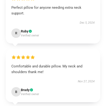
Perfect pillow for anyone needing extra neck
support.
Dec 5, 2024
Ruby
R
Verified owner
Comfortable and durable pillow. My neck and
shoulders thank me!
Nov 27, 2024
Brady
B
Verified owner