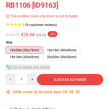
RB1106 [ID9163]
This is pillow cover only, insert is not included.
(9 customer reviews)
€33.35
€26.68
-20%
$29.00
Size
19x29in (50x75cm)
16x16in (40x40cm)
18x18in (45x45cm)
20x20in (50x50cm)
Voir le guide des tailles
Quantity
AJOUTER AU PANIER
Cette vente se termine dans
04
:
08
:
54