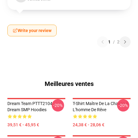
Write your review
1
/
2
Meilleures ventes
Dream Team PTTT2104
T-Shirt Maître De La Chasse À
-20%
-20%
Dream SMP Hoodies
L'homme De Rêve
39,51 € - 45,95 €
24,38 € - 28,06 €