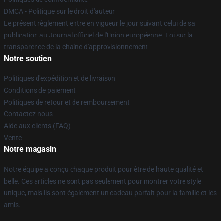
DMCA - Politique sur le droit d'auteur
Le présent règlement entre en vigueur le jour suivant celui de sa
publication au Journal officiel de l'Union européenne. Loi sur la
transparence de la chaîne d'approvisionnement
Notre soutien
Politiques d'expédition et de livraison
Conditions de paiement
Politiques de retour et de remboursement
Contactez-nous
Aide aux clients (FAQ)
Vente
Notre magasin
Notre équipe a conçu chaque produit pour être de haute qualité et
belle. Ces articles ne sont pas seulement pour montrer votre style
unique, mais ils sont également un cadeau parfait pour la famille et les
amis.