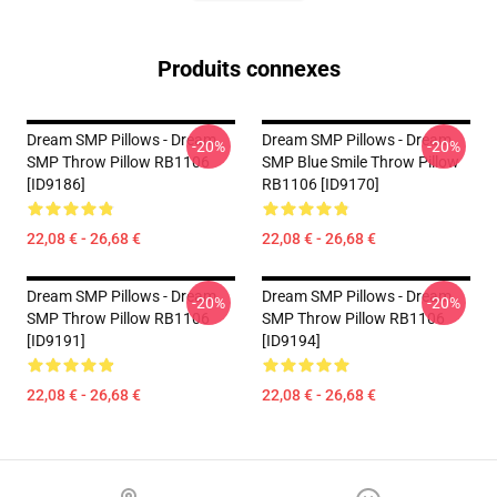
Produits connexes
Dream SMP Pillows - Dream
Dream SMP Pillows - Dream
-20%
-20%
SMP Throw Pillow RB1106
SMP Blue Smile Throw Pillow
[ID9186]
RB1106 [ID9170]
22,08 € - 26,68 €
22,08 € - 26,68 €
Dream SMP Pillows - Dream
Dream SMP Pillows - Dream
-20%
-20%
SMP Throw Pillow RB1106
SMP Throw Pillow RB1106
[ID9191]
[ID9194]
22,08 € - 26,68 €
22,08 € - 26,68 €
Footer