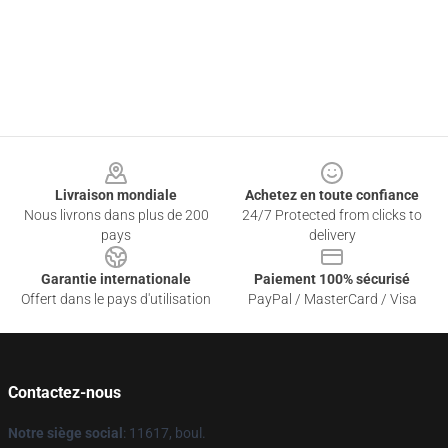
Footer
Livraison mondiale
Achetez en toute confiance
Nous livrons dans plus de 200
24/7 Protected from clicks to
pays
delivery
Garantie internationale
Paiement 100% sécurisé
Offert dans le pays d'utilisation
PayPal / MasterCard / Visa
Contactez-nous
Notre siège social
: 11617, boul.