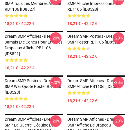
SMP Tous Les Membres Affiche
SMP Affiche Impressionnante
RB1106 [ID8527]
RB1106 [ID8528]
18,21 € - 42,22 €
18,21 € - 42,22 €
Dream SMP Affiches - Il N'a
Dream SMP Posters - Dream
-20%
-20%
Jamais Été Conçu Pour Être Des
SMP Poster RB1106 [ID8522]
Drapeaux Affiche RB1106
[ID8521]
18,21 € - 42,22 €
18,21 € - 42,22 €
Dream SMP Posters - Dream
Dream SMP Affiches - Dream
-20%
-20%
SMP War Quote Poster RB1106
SMP Affiche RB1106 [ID8524]
[ID8523]
18,21 € - 42,22 €
18,21 € - 42,22 €
Dream SMP Affiches - Dream
Dream SMP Affiches - Dream
-20%
-20%
SMP La Guerre, L'équipe De
SMP Affiche De Drapeau