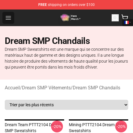
FREE
shipping on orders over $100
Dream SMP Store - Official Dream SMP Merchandise Sh
Open menu
Dream SMP Chandails
Dream SMP Sweatshirts est une marque qui se concentre sur des
matériaux haut de gamme et des designs uniques. Il a une longue
histoire de produire des vêtements de haute qualité pour les joueurs
qui peuvent être portés dans les mois froids d'hiver.
Accueil
/
Dream SMP Vêtements
/
Dream SMP Chandails
Dream Team PTTT2104 Dream
Mining PTTT2104 Dream SMP
-20%
-20%
SMP Sweatshirts
Sweatshirts