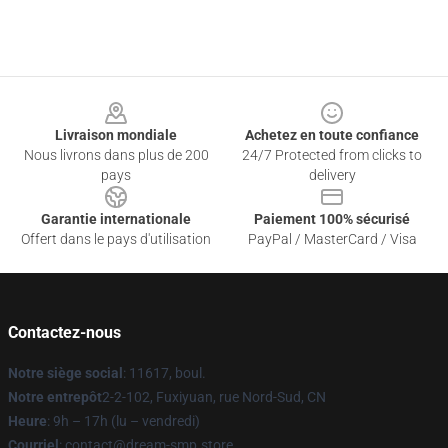
Footer
Livraison mondiale
Achetez en toute confiance
Nous livrons dans plus de 200
24/7 Protected from clicks to
pays
delivery
Garantie internationale
Paiement 100% sécurisé
Offert dans le pays d'utilisation
PayPal / MasterCard / Visa
Contactez-nous
Notre siège social
: 11617, boul.
Notre entrepôt
2-2-102, Fuxiyuan, rue Nord-Sud, CN
Heure
: 9h – 17h (lu – vendredi)
Courriel
: contact@dream-smp.store