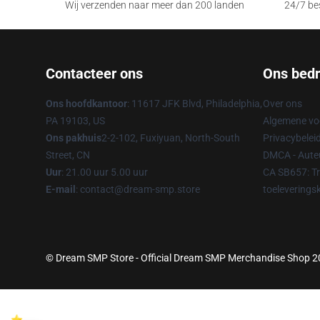
Wij verzenden naar meer dan 200 landen
24/7 bes
Contacteer ons
Ons bedri
Ons hoofdkantoor
: 11617 JFK Blvd, Philadelphia,
Over ons
PA 19103, US
Algemene v
Ons pakhuis
2-2-102, Fuxiyuan, North-South
Privacybelei
Street, CN
DMCA - Auteu
Uur
: 21.00 uur 5.00 uur
CA SB657: T
E-mail
: contact@dream-smp.store
toeleverings
© Dream SMP Store - Official Dream SMP Merchandise Shop 202