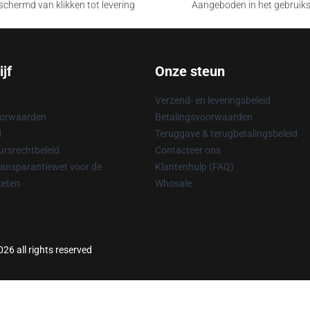
chermd van klikken tot levering
Aangeboden in het gebruik
jf
Onze steun
Verzend- en leveringsbeleid
oorwaarden
Betalingsvoorwaarden
d
Teruggave & terugbetalingsbeleid
rsrechtbeleid
Contacteer ons
ransparantiewet voor de
Klantenhulp (FAQ)
keten
Whosale
6 all rights reserved