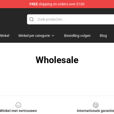
FREE
shipping on orders over $100
Shop
Winkel
Winkel per categorie
Bestelling volgen
Blog
Wholesale
Winkel met vertrouwen
Internationale garanti