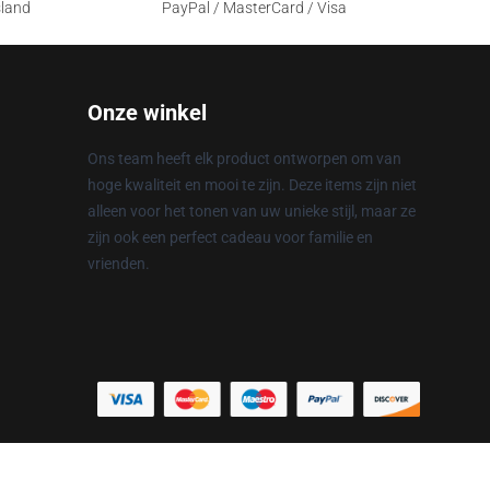
sland
PayPal / MasterCard / Visa
Onze winkel
Ons team heeft elk product ontworpen om van
hoge kwaliteit en mooi te zijn. Deze items zijn niet
alleen voor het tonen van uw unieke stijl, maar ze
zijn ook een perfect cadeau voor familie en
vrienden.