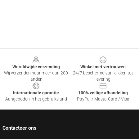
Footer
Wereldwijde verzending
Winkel met vertrouwen
Wij verzenden naar meer dan 200
24/7 beschermd van klikken tot
landen
levering
Internationale garantie
100% veilige afhandeling
Aangeboden in het gebruiksland
PayPal / MasterCard / Visa
Contacteer ons