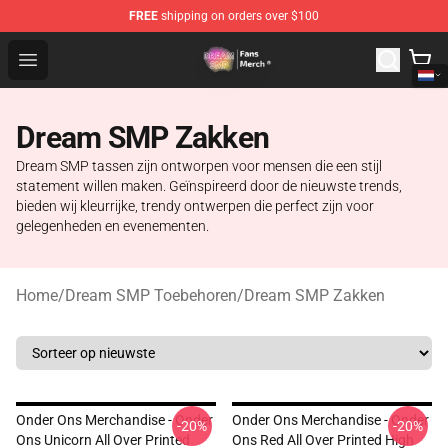
FREE
shipping on orders over $100
Dream SMP Store - Official Dream SMP Merchandise Sh
Open menu
Dream SMP Zakken
Dream SMP tassen zijn ontworpen voor mensen die een stijl
statement willen maken. Geïnspireerd door de nieuwste trends,
bieden wij kleurrijke, trendy ontwerpen die perfect zijn voor
gelegenheden en evenementen.
Home
/
Dream SMP Toebehoren
/
Dream SMP Zakken
Onder Ons Merchandise - Onder
Onder Ons Merchandise - Onder
-20%
-20%
Ons Unicorn All Over Printed
Ons Red All Over Printed High