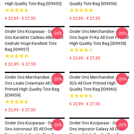
High Quality Tote Bag [ID9950]
Quality Tote Bag [ID9956]
€ 22,95 - € 27,55
€ 22,95 - € 27,55
Onder Ons Koopwaar - Onder
Onder Ons Merchandise - Onder
-20%
-20%
Ons Karakter Cadeau Alles Over
Ons Super Pi-Ka All Over Printed
Gedrukt Hoge Kwaliteit Tote
High Quality Tote Bag [ID9958]
Bag [ID9957]
€ 22,95 - € 27,55
€ 22,95 - € 27,55
Onder Ons Merchandise - Onder
Onder Ons Merchandise - Oranje
-20%
-20%
Ons Leuke Crewmate All Over
SU's All Over Printed High
Printed High Quality Tote Bag
Quality Tote Bag [ID9960]
[ID9959]
€ 22,95 - € 27,55
€ 22,95 - € 27,55
Onder Ons Koopwaar - Onder
Onder Ons Koopwaar - Onder
-20%
-20%
Ons Astronaut 3D All Over
Ons Impostor Galaxy All Over