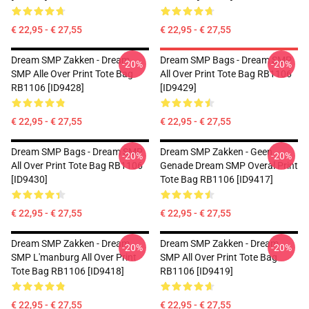
€ 22,95 - € 27,55
€ 22,95 - € 27,55
Dream SMP Zakken - Dream
Dream SMP Bags - Dream SMP
-20%
-20%
SMP Alle Over Print Tote Bag
All Over Print Tote Bag RB1106
RB1106 [ID9428]
[ID9429]
€ 22,95 - € 27,55
€ 22,95 - € 27,55
Dream SMP Bags - Dream SMP
Dream SMP Zakken - Geen
-20%
-20%
All Over Print Tote Bag RB1106
Genade Dream SMP Overal Print
[ID9430]
Tote Bag RB1106 [ID9417]
€ 22,95 - € 27,55
€ 22,95 - € 27,55
Dream SMP Zakken - Dream
Dream SMP Zakken - Dream
-20%
-20%
SMP L'manburg All Over Print
SMP All Over Print Tote Bag
Tote Bag RB1106 [ID9418]
RB1106 [ID9419]
€ 22,95 - € 27,55
€ 22,95 - € 27,55