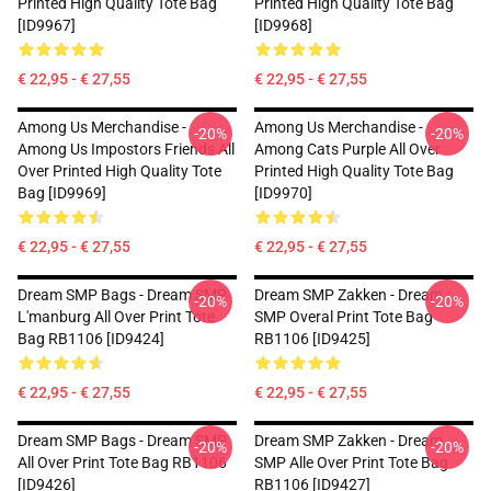
Printed High Quality Tote Bag
Printed High Quality Tote Bag
[ID9967]
[ID9968]
€ 22,95 - € 27,55
€ 22,95 - € 27,55
Among Us Merchandise -
Among Us Merchandise -
-20%
-20%
Among Us Impostors Friends All
Among Cats Purple All Over
Over Printed High Quality Tote
Printed High Quality Tote Bag
Bag [ID9969]
[ID9970]
€ 22,95 - € 27,55
€ 22,95 - € 27,55
Dream SMP Bags - Dream SMP
Dream SMP Zakken - Dream
-20%
-20%
L'manburg All Over Print Tote
SMP Overal Print Tote Bag
Bag RB1106 [ID9424]
RB1106 [ID9425]
€ 22,95 - € 27,55
€ 22,95 - € 27,55
Dream SMP Bags - Dream SMP
Dream SMP Zakken - Dream
-20%
-20%
All Over Print Tote Bag RB1106
SMP Alle Over Print Tote Bag
[ID9426]
RB1106 [ID9427]