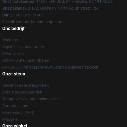
Ons hoofdkantoor
: 11617 JFK Blvd, Philadelphia, PA 19103, US
Ons pakhuis
2-2-102, Fuxiyuan, North-South Street, CN
Uur
: 21.00 uur 5.00 uur
E-mail
: contact@dream-smp.store
Ons bedrijf
Over ons
Algemene voorwaarden
Privacybeleid
DMCA - Auteursrechtbeleid
CA SB657: Transparantiewet voor de toeleveringsketen
Onze steun
Verzend- en leveringsbeleid
Betalingsvoorwaarden
Teruggave & terugbetalingsbeleid
Contacteer ons
Klantenhulp (FAQ)
Whosale
Onze winkel