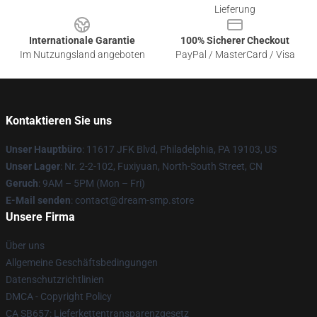
Lieferung
Internationale Garantie
100% Sicherer Checkout
Im Nutzungsland angeboten
PayPal / MasterCard / Visa
Kontaktieren Sie uns
Unser Hauptbüro
: 11617 JFK Blvd, Philadelphia, PA 19103, US
Unser Lager
: Nr. 2-2-102, Fuxiyuan, North-South Street, CN
Geruch
: 9AM – 5PM (Mon – Fri)
E-Mail senden
: contact@dream-smp.store
Unsere Firma
Über uns
Allgemeine Geschäftsbedingungen
Datenschutzrichtlinien
DMCA - Copyright Policy
CA SB657: Lieferkettentransparenzgesetz