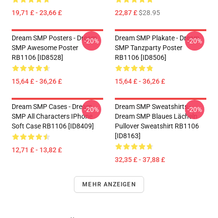
19,71 £ - 23,66 £
22,87 £
$28.95
Dream SMP Posters - Dream
Dream SMP Plakate - Dream
-20%
-20%
SMP Awesome Poster
SMP Tanzparty Poster
RB1106 [ID8528]
RB1106 [ID8506]
15,64 £ - 36,26 £
15,64 £ - 36,26 £
Dream SMP Cases - Dream
Dream SMP Sweatshirts -
-20%
-20%
SMP All Characters IPhone
Dream SMP Blaues Lächeln
Soft Case RB1106 [ID8409]
Pullover Sweatshirt RB1106
[ID8163]
12,71 £ - 13,82 £
32,35 £ - 37,88 £
MEHR ANZEIGEN