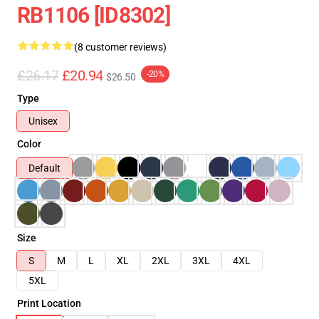
RB1106 [ID8302]
(8 customer reviews)
£26.17
£20.94
-20%
$26.50
Type
Unisex
Color
Default
Size
S
M
L
XL
2XL
3XL
4XL
5XL
Print Location