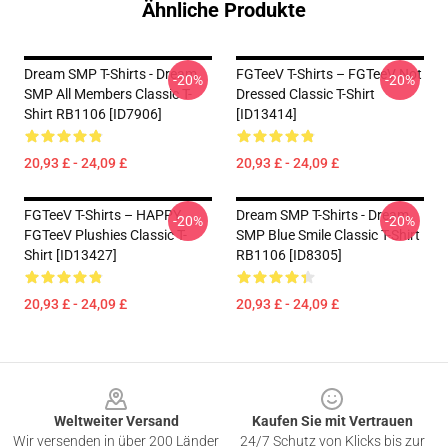
Ähnliche Produkte
Dream SMP T-Shirts - Dream
FGTeeV T-Shirts – FGTeeV Not
-20%
-20%
SMP All Members Classic T-
Dressed Classic T-Shirt
Shirt RB1106 [ID7906]
[ID13414]
20,93 £ - 24,09 £
20,93 £ - 24,09 £
FGTeeV T-Shirts – HAPPY
Dream SMP T-Shirts - Dream
-20%
-20%
FGTeeV Plushies Classic T-
SMP Blue Smile Classic T-Shirt
Shirt [ID13427]
RB1106 [ID8305]
20,93 £ - 24,09 £
20,93 £ - 24,09 £
Footer
Weltweiter Versand
Kaufen Sie mit Vertrauen
Wir versenden in über 200 Länder
24/7 Schutz von Klicks bis zur