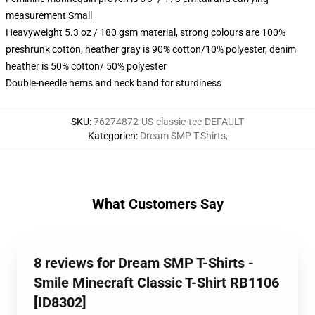
measurement Small
Heavyweight 5.3 oz / 180 gsm material, strong colours are 100%
preshrunk cotton, heather gray is 90% cotton/10% polyester, denim
heather is 50% cotton/ 50% polyester
Double-needle hems and neck band for sturdiness
SKU
:
76274872-US-classic-tee-DEFAULT
Kategorien
:
Dream SMP T-Shirts
,
What Customers Say
8 reviews for Dream SMP T-Shirts -
Smile Minecraft Classic T-Shirt RB1106
[ID8302]