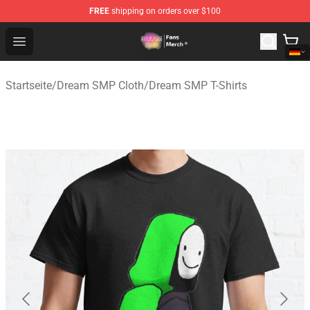
FREE
shipping on orders over $100
Dream SMP Store - Official Dream SMP Merchandise Sh
Open menu
Startseite
/
Dream SMP Cloth
/
Dream SMP T-Shirts