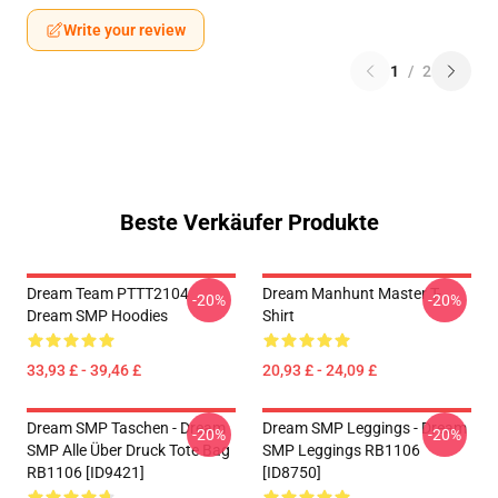
Write your review
1
/
2
Beste Verkäufer Produkte
Dream Team PTTT2104
Dream Manhunt Master T-
-20%
-20%
Dream SMP Hoodies
Shirt
33,93 £ - 39,46 £
20,93 £ - 24,09 £
Dream SMP Taschen - Dream
Dream SMP Leggings - Dream
-20%
-20%
SMP Alle Über Druck Tote Bag
SMP Leggings RB1106
RB1106 [ID9421]
[ID8750]