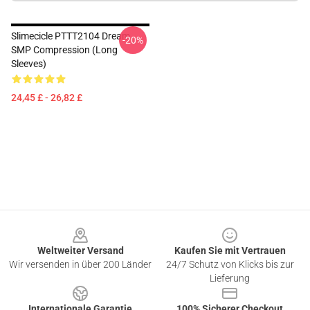
Slimecicle PTTT2104 Dream
-20%
SMP Compression (long
Sleeves)
24,45 £ - 26,82 £
Footer
Weltweiter Versand
Kaufen Sie mit Vertrauen
Wir versenden in über 200 Länder
24/7 Schutz von Klicks bis zur
Lieferung
Internationale Garantie
100% Sicherer Checkout