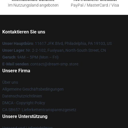
Im Nutzungsland angeboten
PayPal / MasterCard / Visa
Kontaktieren Sie uns
Unser Hauptbüro
: 11617 JFK Blvd, Philadelphia, PA 19103, US
Unser Lager
: Nr. 2-2-102, Fuxiyuan, North-South Street, CN
Geruch
: 9AM – 5PM (Mon – Fri)
E-Mail senden
: contact@dream-smp.store
Unsere Firma
Über uns
Allgemeine Geschäftsbedingungen
Datenschutzrichtlinien
DMCA - Copyright Policy
CA SB657: Lieferkettentransparenzgesetz
Unsere Unterstützung