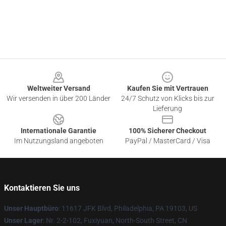
Footer
Weltweiter Versand
Kaufen Sie mit Vertrauen
Wir versenden in über 200 Länder
24/7 Schutz von Klicks bis zur
Lieferung
Internationale Garantie
100% Sicherer Checkout
Im Nutzungsland angeboten
PayPal / MasterCard / Visa
Kontaktieren Sie uns
Unser Hauptbüro
: 11617 JFK Blvd, Philadelphia, PA 19103, US
Unser Lager
: Nr. 2-2-102, Fuxiyuan, North-South Street, CN