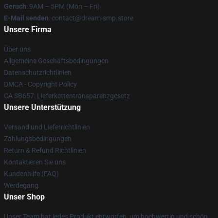
Geruch
: 9AM – 5PM (Mon – Fri)
E-Mail senden
: contact@dream-smp.store
Unsere Firma
Über uns
Allgemeine Geschäftsbedingungen
Datenschutzrichtlinien
DMCA - Copyright Policy
CA SB657: Lieferkettentransparenzgesetz
Unsere Unterstützung
Versand und Lieferrichtlinien
Zahlungsbedingungen
Return & Refund Richtlinien
Kontaktieren Sie uns
Kundenhilfe (FAQ)
Werdegang
Unser Shop
Unser Team hat jedes Produkt entworfen, um hochwertig und schön