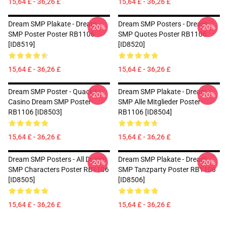
15,64 £ - 36,26 £
15,64 £ - 36,26 £
Dream SMP Plakate - Dream
Dream SMP Posters - Dream
-20%
-20%
SMP Poster Poster RB1106
SMP Quotes Poster RB1106
[ID8519]
[ID8520]
15,64 £ - 36,26 £
15,64 £ - 36,26 £
Dream SMP Poster - Quackity
Dream SMP Plakate - Dream
-20%
-20%
Casino Dream SMP Poster
SMP Alle Mitglieder Poster
RB1106 [ID8503]
RB1106 [ID8504]
15,64 £ - 36,26 £
15,64 £ - 36,26 £
Dream SMP Posters - All Dream
Dream SMP Plakate - Dream
-20%
-20%
SMP Characters Poster RB1106
SMP Tanzparty Poster RB1106
[ID8505]
[ID8506]
15,64 £ - 36,26 £
15,64 £ - 36,26 £