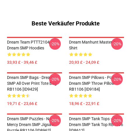
Beste Verkäufer Produkte
Dream Team PTTT2104
Dream Manhunt Master T-
-20%
-20%
Dream SMP Hoodies
Shirt
33,93 £ - 39,46 £
20,93 £ - 24,09 £
Dream SMP Bags - Dream
Dream SMP Pillows - Poggers
-20%
-20%
SMP All Over Print Tote Bag
Dream SMP Throw Pillow
RB1106 [ID9429]
RB1106 [ID9184]
19,71 £ - 23,66 £
18,96 £ - 22,91 £
Dream SMP Puzzles - No
Dream SMP Tank Tops - Ja.
-20%
-20%
Mercy Dream SMP Jigsaw
Dream SMP Tank Top RB1106
Puzzle RB1106 [ID8962]
[ID8612]