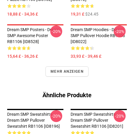
18,88 £ - 34,36 £
19,31 £
$24.45
Dream SMP Posters - Dream
Dream SMP Hoodies - Dream
-20%
-20%
SMP Awesome Poster
SMP Pullover Hoodie RB1106
RB1106 [ID8528]
[ID8022]
15,64 £ - 36,26 £
33,93 £ - 39,46 £
MEHR ANZEIGEN
Ähnliche Produkte
Dream SMP Sweatshirts -
Dream SMP Sweatshirts -
-20%
-20%
Dream SMP Pullover
Dream SMP Pullover
Sweatshirt RB1106 [ID8196]
Sweatshirt RB1106 [ID8201]