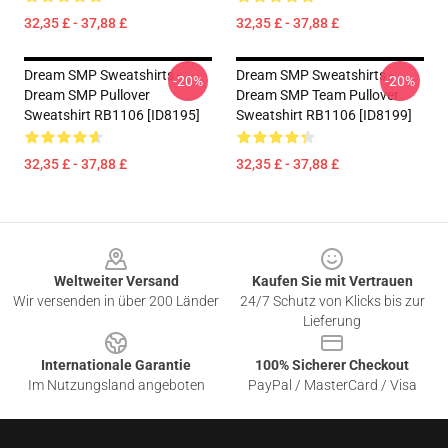
32,35 £ - 37,88 £
32,35 £ - 37,88 £
Dream SMP Sweatshirts -
Dream SMP Sweatshirts -
-20%
-20%
Dream SMP Pullover
Dream SMP Team Pullover
Sweatshirt RB1106 [ID8195]
Sweatshirt RB1106 [ID8199]
32,35 £ - 37,88 £
32,35 £ - 37,88 £
Footer
Weltweiter Versand
Kaufen Sie mit Vertrauen
Wir versenden in über 200 Länder
24/7 Schutz von Klicks bis zur
Lieferung
Internationale Garantie
100% Sicherer Checkout
Im Nutzungsland angeboten
PayPal / MasterCard / Visa