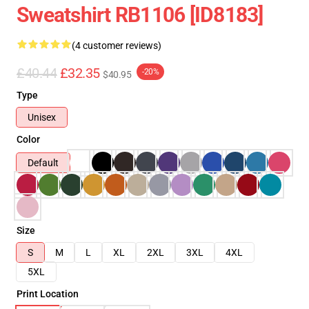
Sweatshirt RB1106 [ID8183]
(4 customer reviews)
£40.44
£32.35
-20%
$40.95
Type
Unisex
Color
Default
Size
S
M
L
XL
2XL
3XL
4XL
5XL
Print Location