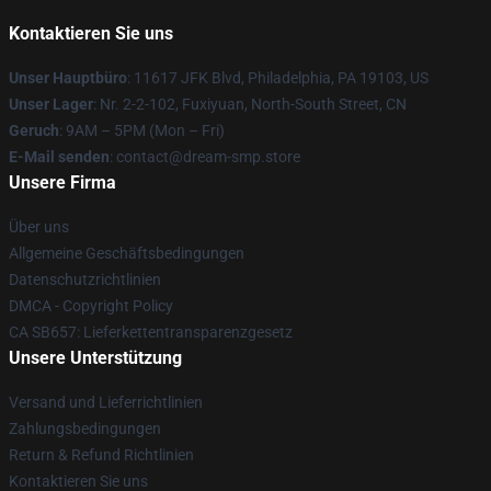
Kontaktieren Sie uns
Unser Hauptbüro
: 11617 JFK Blvd, Philadelphia, PA 19103, US
Unser Lager
: Nr. 2-2-102, Fuxiyuan, North-South Street, CN
Geruch
: 9AM – 5PM (Mon – Fri)
E-Mail senden
: contact@dream-smp.store
Unsere Firma
Über uns
Allgemeine Geschäftsbedingungen
Datenschutzrichtlinien
DMCA - Copyright Policy
CA SB657: Lieferkettentransparenzgesetz
Unsere Unterstützung
Versand und Lieferrichtlinien
Zahlungsbedingungen
Return & Refund Richtlinien
Kontaktieren Sie uns