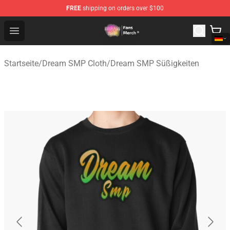
FREE
shipping on orders over $100
Dream SMP Store - Official Dream SMP Merchandise Sh
Open menu
Startseite
/
Dream SMP Cloth
/
Dream SMP Süßigkeiten