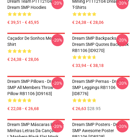
Dream Team PTTT2104
Mining PTTT2104 Dream SMP
-20%
-20%
Dream SMP Hoodies
T-Shirts
€ 39,51 - € 45,95
€ 24,38 - € 28,06
Caçador De Sonhos Mestre T-
Dream SMP Backpacks -
-20%
-20%
Shirt
Dream SMP Quotes Backpack
RB1106 [ID9270]
€ 24,38 - € 28,06
€ 33,94 - € 38,18
Dream SMP Pillows - Dream
Dream SMP Pernas - Dream
-20%
-20%
SMP All Members Throw
SMP Leggings RB1106
Pillow RB1106 [ID9163]
[ID8776]
€ 22,08 - € 26,68
€ 26,63
$28.95
Dream SMP Máscaras Rosto -
Dream SMP Posters - Dream
-20%
-20%
Minhas Letras Da Canção
SMP Awesome Poster
L'Manberg Black Flat Mask
RB1106 [ID8528]