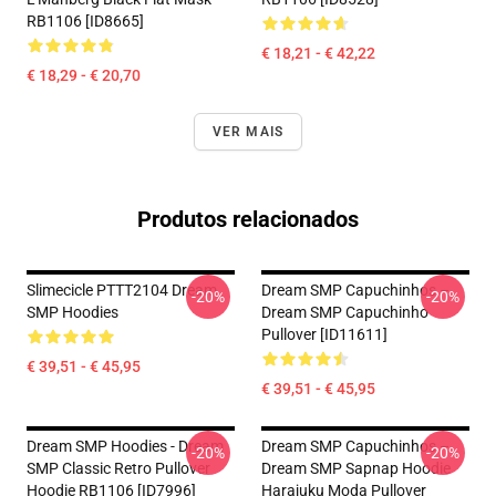
RB1106 [ID8665]
€ 18,21 - € 42,22
€ 18,29 - € 20,70
VER MAIS
Produtos relacionados
Slimecicle PTTT2104 Dream
Dream SMP Capuchinhos –
-20%
-20%
SMP Hoodies
Dream SMP Capuchinho
Pullover [ID11611]
€ 39,51 - € 45,95
€ 39,51 - € 45,95
Dream SMP Hoodies - Dream
Dream SMP Capuchinhos –
-20%
-20%
SMP Classic Retro Pullover
Dream SMP Sapnap Hoodie
Hoodie RB1106 [ID7996]
Harajuku Moda Pullover