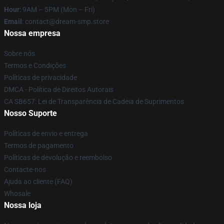
Hour
: 9AM – 5PM (Mon – Fri)
Email
: contact@dream-smp.store
Nossa empresa
Sobre nós
Termos e Condições
Políticas de privacidade
DMCA - Política de Direitos Autorais
CA SB657: Lei de Transparência de Cadeia de Suprimentos
Nosso Suporte
Políticas de envio e entrega
Termos de pagamento
Políticas de devolução e reembolso
Contacte-nos
Ajuda ao cliente (FAQ)
Whosale
Nossa loja