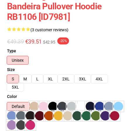
Bandeira Pullover Hoodie
RB1106 [ID7981]
(3 customer reviews)
€49.39
€39.51
-20%
$42.95
Type
Unisex
Size
S
M
L
XL
2XL
3XL
4XL
5XL
Color
Default