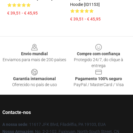
Hoodie [ID1153]
€ 39,51 - € 45,95
€ 39,51 - € 45,95
Footer
Envio mundial
Compre com confiança
Enviamos para mais de 200 países
Protegido 24/7, do clique à
entrega
Garantia internacional
Pagamento 100% seguro
Oferecido no país de uso
PayPal / MasterCard / Visa
Contacte-nos
A nossa sede
: 11617 JFK Blvd, Filadélfia, PA 19103, EUA
Nosso Armazém
: No. 2-2-102, Fuxiyuan, North-South Street, CN