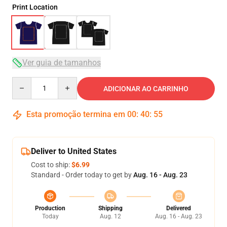
Print Location
Ver guia de tamanhos
Quantity
ADICIONAR AO CARRINHO
Esta promoção termina em
00
:
40
:
54
Deliver to United States
Cost to ship:
$6.99
Standard - Order today to get by
Aug. 16 - Aug. 23
Production
Shipping
Delivered
Today
Aug. 12
Aug. 16 - Aug. 23