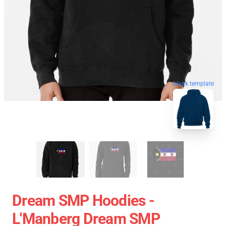
blank template
Dream SMP Hoodies -
L'Manberg Dream SMP