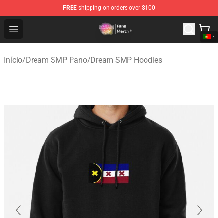
FREE
shipping on orders over $100
Dream SMP Store - Official Dream SMP Merchandise Sh
Open menu
Início
/
Dream SMP Pano
/
Dream SMP Hoodies