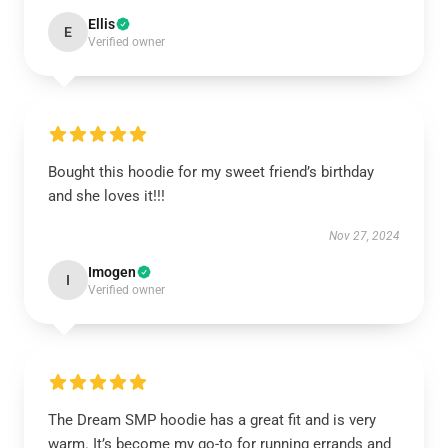
Ellis
E
Verified owner
Bought this hoodie for my sweet friend’s birthday
and she loves it!!!
Nov 27, 2024
Imogen
I
Verified owner
The Dream SMP hoodie has a great fit and is very
warm. It’s become my go-to for running errands and