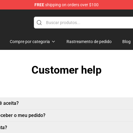
FREE
shipping on orders over $100
Shop
Compre por categoria
Rastreamento de pedido
Blog
Customer help
 aceita?
eceber o meu pedido?
nta?