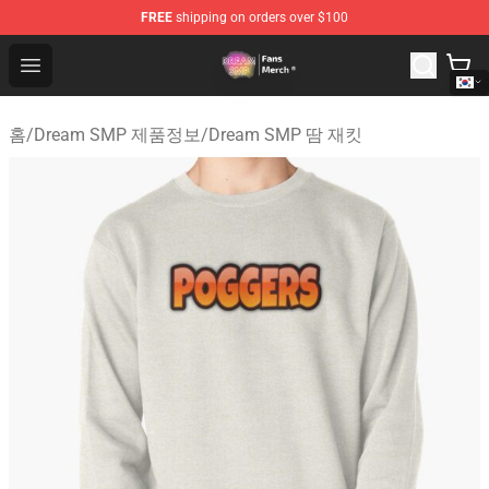
FREE
shipping on orders over $100
Dream SMP Store - Official Dream SMP Merchandise Sh
Open menu
홈
/
Dream SMP 제품정보
/
Dream SMP 땀 재킷