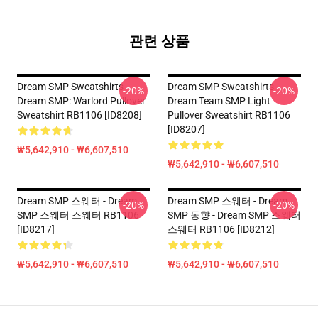
관련 상품
Dream SMP Sweatshirts -
Dream SMP Sweatshirts -
-20%
-20%
Dream SMP: Warlord Pullover
Dream Team SMP Light
Sweatshirt RB1106 [ID8208]
Pullover Sweatshirt RB1106
[ID8207]
₩5,642,910 - ₩6,607,510
₩5,642,910 - ₩6,607,510
Dream SMP 스웨터 - Dream
Dream SMP 스웨터 - Dream
-20%
-20%
SMP 스웨터 스웨터 RB1106
SMP 동향 - Dream SMP 스웨터
[ID8217]
스웨터 RB1106 [ID8212]
₩5,642,910 - ₩6,607,510
₩5,642,910 - ₩6,607,510
Footer