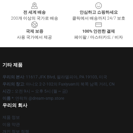
전 세계 배송
안심하고 쇼핑하세요
200개 이상의 국가로 배송
클릭에서 배송까지 24/7 보호
국제 보증
100% 안전한 결제
사용 국가에서 제공
페이팔 / 마스터카드 / 비자
기타 제품
우리의 본사
: 11617 JFK Blvd, 필라델피아, PA 19103, 미국
우리의 창고
: 아니오 2-2-102의 Fuxiyuan의 북쪽 남쪽 거리, CN
시간 :
: 오전 9시 ~ 오후 5시 (월 ~ 금)
이름 *
: 연락처 @dream-smp.store
우리의 회사
제품 정보
이용 약관
개인 정보 정책