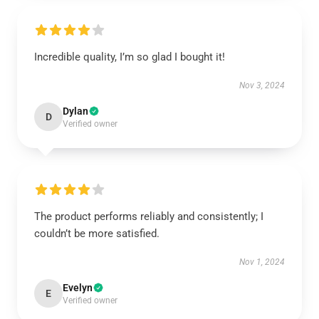
Incredible quality, I’m so glad I bought it!
Nov 3, 2024
Dylan
D
Verified owner
The product performs reliably and consistently; I
couldn’t be more satisfied.
Nov 1, 2024
Evelyn
E
Verified owner