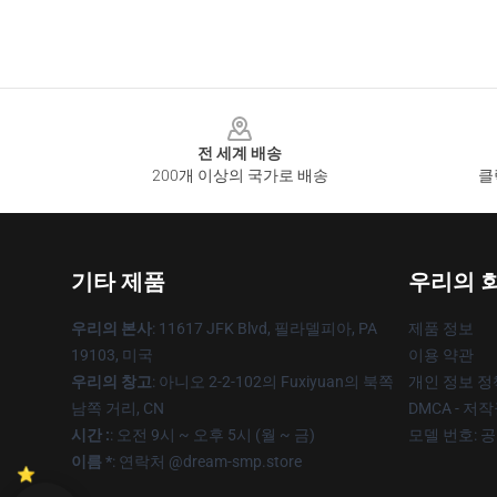
Footer
전 세계 배송
200개 이상의 국가로 배송
클
기타 제품
우리의 
우리의 본사
: 11617 JFK Blvd, 필라델피아, PA
제품 정보
19103, 미국
이용 약관
우리의 창고
: 아니오 2-2-102의 Fuxiyuan의 북쪽
개인 정보 정
남쪽 거리, CN
DMCA - 저
시간 :
: 오전 9시 ~ 오후 5시 (월 ~ 금)
모델 번호: 
이름 *
: 연락처 @dream-smp.store