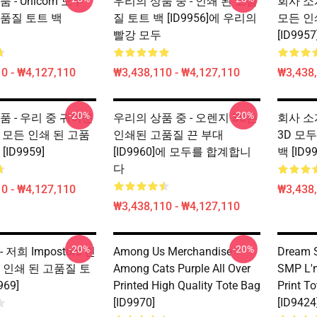
 - Unicorn 모두
우리의 상품 중 - 인쇄 된 고품
회사 소
고품질 토트 백
질 토트 백 [ID9956]에 우리의
모든 인
빨강 모두
[ID9957
0 - ₩4,127,110
₩3,438,110 - ₩4,127,110
₩3,438,
-20%
-20%
품 - 우리 중 귀여운
우리의 상품 중 - 오렌지 SU는
회사 소개 
te 모든 인쇄 된 고품
인쇄된 고품질 끈 부대
3D 모
ID9959]
[ID9960]에 모두를 합계합니
백 [ID99
다
0 - ₩4,127,110
₩3,438,
₩3,438,110 - ₩4,127,110
-20%
-20%
 저희 Impostors 친
Among Us Merchandise -
Dream 
 인쇄 된 고품질 토
Among Cats Purple All Over
SMP L'm
969]
Printed High Quality Tote Bag
Print T
[ID9970]
[ID9424