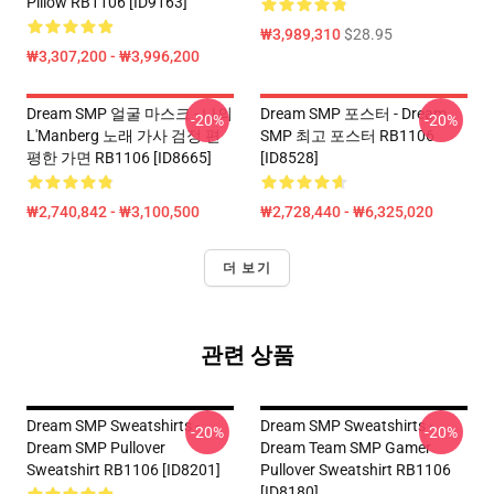
Pillow RB1106 [ID9163]
₩3,989,310
$28.95
₩3,307,200 - ₩3,996,200
Dream SMP 얼굴 마스크 - 나의
Dream SMP 포스터 - Dream
-20%
-20%
L'Manberg 노래 가사 검정 편
SMP 최고 포스터 RB1106
평한 가면 RB1106 [ID8665]
[ID8528]
₩2,740,842 - ₩3,100,500
₩2,728,440 - ₩6,325,020
더 보기
관련 상품
Dream SMP Sweatshirts -
Dream SMP Sweatshirts -
-20%
-20%
Dream SMP Pullover
Dream Team SMP Gamer
Sweatshirt RB1106 [ID8201]
Pullover Sweatshirt RB1106
[ID8180]