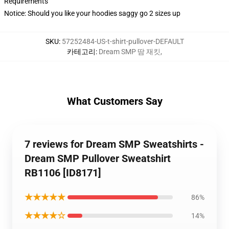
Requirements
Notice: Should you like your hoodies saggy go 2 sizes up
SKU
:
57252484-US-t-shirt-pullover-DEFAULT
카테고리
:
Dream SMP 땀 재킷
,
What Customers Say
7 reviews for Dream SMP Sweatshirts -
Dream SMP Pullover Sweatshirt
RB1106 [ID8171]
★★★★★
86%
★★★★☆
14%