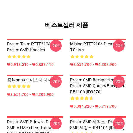
베스트셀러 제품
Dream Team PTTT2104
Mining PTTT2104 Dream SMP
-20%
-20%
Dream SMP Hoodies
T-Shirts
₩5,918,510 - ₩6,883,110
₩3,651,700 - ₩4,202,900
꿈 Manhunt 마스터 티셔츠
Dream SMP Backpacks -
-20%
-20%
Dream SMP Quotes Backpack
RB1106 [ID9270]
₩3,651,700 - ₩4,202,900
₩5,084,820 - ₩5,718,700
Dream SMP Pillows - Dream
Dream SMP 레깅스 - Dream
-20%
-20%
SMP All Members Throw
SMP 레깅스 RB1106 [ID8776]