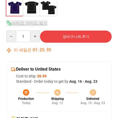
사이즈 가이드 보기
Quantity
장바구니에 추가
이 세일은
01
:
25
:
54
Deliver to United States
Cost to ship:
$6.99
Standard - Order today to get by
Aug. 16 - Aug. 23
Production
Shipping
Delivered
Today
Aug. 12
Aug. 16 - Aug. 23