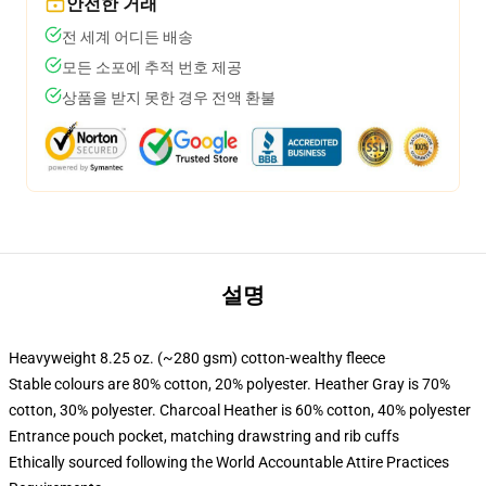
안전한 거래
전 세계 어디든 배송
모든 소포에 추적 번호 제공
상품을 받지 못한 경우 전액 환불
설명
Heavyweight 8.25 oz. (~280 gsm) cotton-wealthy fleece
Stable colours are 80% cotton, 20% polyester. Heather Gray is 70%
cotton, 30% polyester. Charcoal Heather is 60% cotton, 40% polyester
Entrance pouch pocket, matching drawstring and rib cuffs
Ethically sourced following the World Accountable Attire Practices