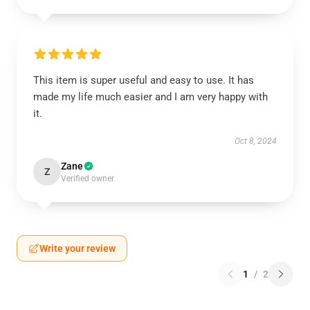
This item is super useful and easy to use. It has
made my life much easier and I am very happy with
it.
Oct 8, 2024
Zane
Z
Verified owner
Write your review
1
/
2