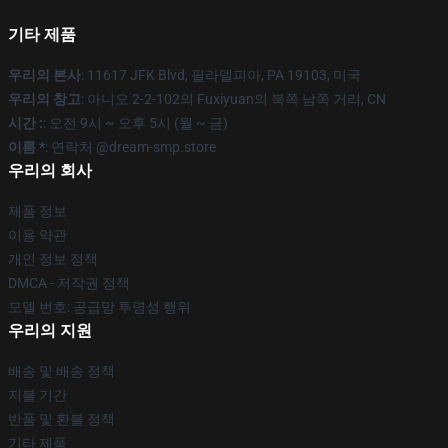
기타 제품
우리의 본사
: 11617 JFK Blvd, 필라델피아, PA 19103, 미국
우리의 창고
: 아니오 2-2-102의 Fuxiyuan의 북쪽 남쪽 거리, CN
시간 :
: 오전 9시 ~ 오후 5시 (월 ~ 금)
이름 *
: 연락처 @dream-smp.store
우리의 회사
제품 정보
이용 약관
개인 정보 정책
DMCA - 저작권 정책
모델 번호: 공급망 투명성 행위
우리의 지원
배송 및 배송 정책
지불 기간
반품 및 환불 정책
기타 제품