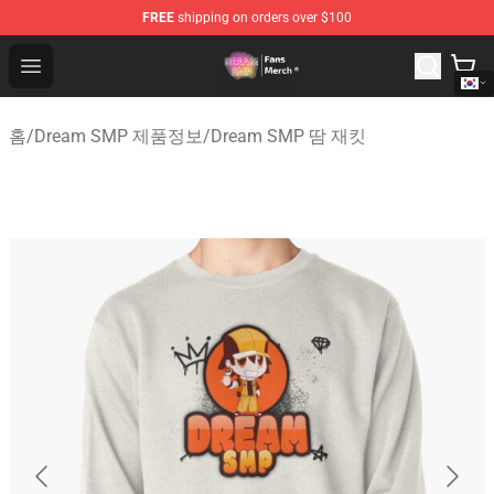
FREE
shipping on orders over $100
Dream SMP Store - Official Dream SMP Merchandise Sh
Open menu
홈
/
Dream SMP 제품정보
/
Dream SMP 땀 재킷