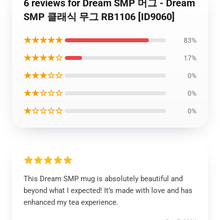
6 reviews for Dream SMP 머그 - Dream
SMP 클래식 무그 RB1106 [ID9060]
★★★★★
83%
★★★★☆
17%
★★★☆☆
0%
★★☆☆☆
0%
★☆☆☆☆
0%
This Dream SMP mug is absolutely beautiful and
beyond what I expected! It’s made with love and has
enhanced my tea experience.