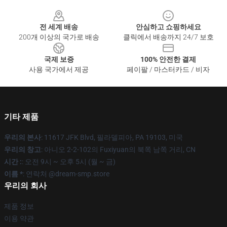
Footer
전 세계 배송
안심하고 쇼핑하세요
200개 이상의 국가로 배송
클릭에서 배송까지 24/7 보호
국제 보증
100% 안전한 결제
사용 국가에서 제공
페이팔 / 마스터카드 / 비자
기타 제품
우리의 본사
: 11617 JFK Blvd, 필라델피아, PA 19103, 미국
우리의 창고
: 아니오 2-2-102의 Fuxiyuan의 북쪽 남쪽 거리, CN
시간 :
: 오전 9시 ~ 오후 5시 (월 ~ 금)
이름 *
: 연락처 @dream-smp.store
우리의 회사
제품 정보
이용 약관