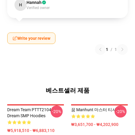
Hannah
H
Verified owner
Write your review
1
/
1
베스트셀러 제품
Dream Team PTTT2104
꿈 Manhunt 마스터 티셔츠
-20%
-20%
Dream SMP Hoodies
₩3,651,700 - ₩4,202,900
₩5,918,510 - ₩6,883,110