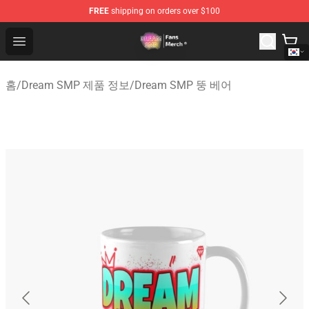
FREE
shipping on orders over $100
Dream SMP Store - Official Dream SMP Merchandise Sh
Open menu
홈
/
Dream SMP 제품 정보
/
Dream SMP 뚱 베어