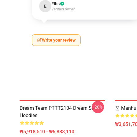
Ellis
E
Verified owner
Write your review
-20%
Dream Team PTTT2104 Dream SMP
꿈 Manh
Hoodies
₩3,651,70
₩5,918,510 - ₩6,883,110