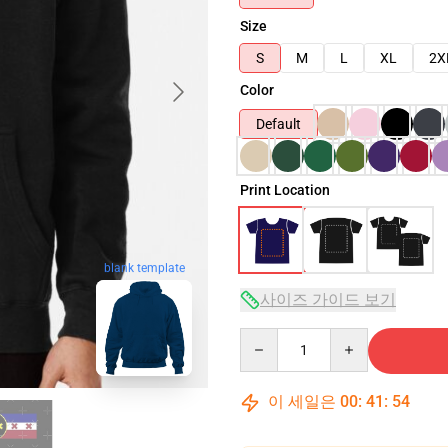
Size
S
M
L
XL
2X
Color
Default
Print Location
blank template
사이즈 가이드 보기
Quantity
이 세일은
00
:
41
:
53