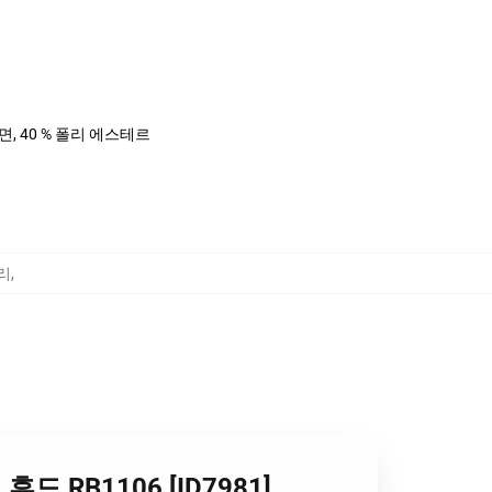
%면, 40 % 폴리 에스테르
고리
,
 후드 RB1106 [ID7981]