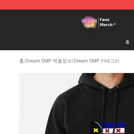
Dream SMP Store - Official Dream SMP Merchandise 
홈
홈
/
Dream SMP 제품정보
/
Dream SMP 카테고리