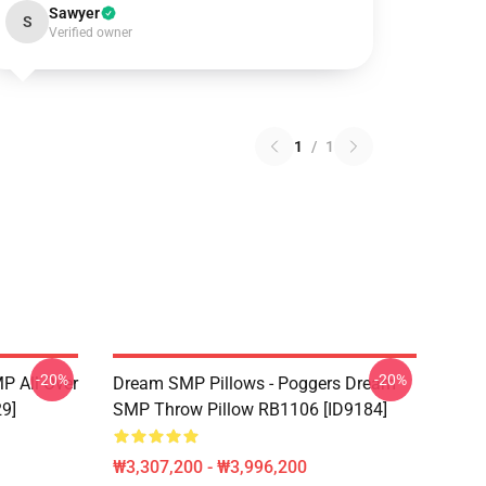
Sawyer
S
Verified owner
1
/
1
-20%
-20%
 All Over
Dream SMP Pillows - Poggers Dream
29]
SMP Throw Pillow RB1106 [ID9184]
₩3,307,200 - ₩3,996,200