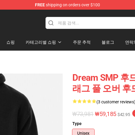
FREE
shipping on orders over $100
Shop
쇼핑
카테고리별 쇼핑
주문 추적
블로그
연락
Dream SMP 후드 
래그 풀 오버 후드 R
(3 customer reviews
₩73,981
₩59,185
$42.95
Type
Unisex