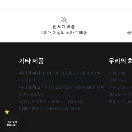
Footer
전 세계 배송
200개 이상의 국가로 배송
클
기타 제품
우리의 
우리의 본사
: 11617 JFK Blvd, 필라델피아, PA
제품 정보
19103, 미국
이용 약관
우리의 창고
: 아니오 2-2-102의 Fuxiyuan의 북쪽
개인 정보 정
남쪽 거리, CN
DMCA - 저
시간 :
: 오전 9시 ~ 오후 5시 (월 ~ 금)
모델 번호: 
이름 *
: 연락처 @dream-smp.store
UNLOCK
10% OFF