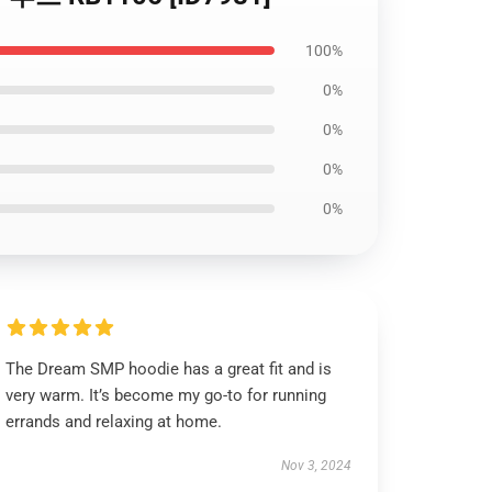
100%
0%
0%
0%
0%
The Dream SMP hoodie has a great fit and is
very warm. It’s become my go-to for running
errands and relaxing at home.
Nov 3, 2024