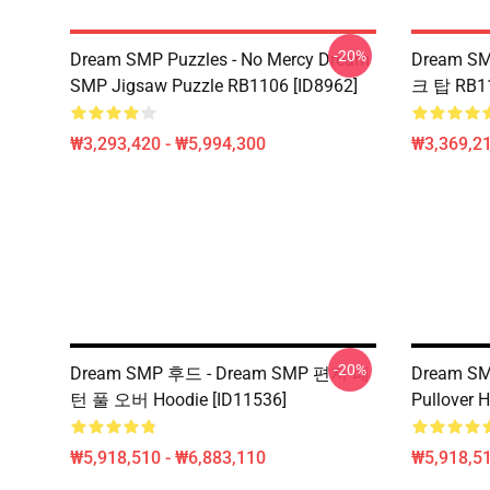
-20%
Dream SMP Puzzles - No Mercy Dream
Dream SM
SMP Jigsaw Puzzle RB1106 [ID8962]
크 탑 RB11
₩3,293,420 - ₩5,994,300
₩3,369,2
-20%
Dream SMP 후드 - Dream SMP 편지 패
Dream SM
턴 풀 오버 Hoodie [ID11536]
Pullover 
₩5,918,510 - ₩6,883,110
₩5,918,51