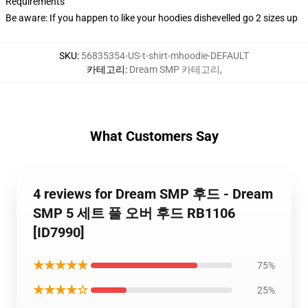
Requirements
Be aware: If you happen to like your hoodies dishevelled go 2 sizes up
SKU
:
56835354-US-t-shirt-mhoodie-DEFAULT
카테고리
:
Dream SMP 카테고리
,
What Customers Say
4 reviews for Dream SMP 후드 - Dream
SMP 5 세트 풀 오버 후드 RB1106
[ID7990]
★★★★★
75%
★★★★☆
25%