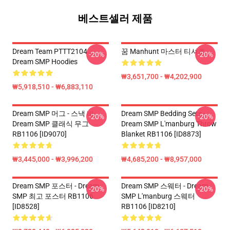
베스트셀러 제품
Dream Team PTTT2104
꿈 Manhunt 마스터 티셔츠
-20%
-20%
Dream SMP Hoodies
₩3,651,700 - ₩4,202,900
₩5,918,510 - ₩6,883,110
Dream SMP 머그 - 스낵 바
Dream SMP Bedding Sets -
-20%
-20%
Dream SMP 클래식 무그
Dream SMP L'manburg Throw
RB1106 [ID9070]
Blanket RB1106 [ID8873]
₩3,445,000 - ₩3,996,200
₩4,685,200 - ₩8,957,000
Dream SMP 포스터 - Dream
Dream SMP 스웨터 - Dream
-20%
-20%
SMP 최고 포스터 RB1106
SMP L'manburg 스웨터
[ID8528]
RB1106 [ID8210]