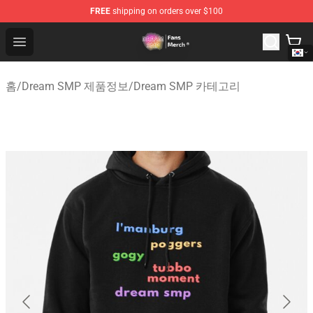
FREE
shipping on orders over $100
Dream SMP Store - Official Dream SMP Merchandise Sh
Open menu
홈
/
Dream SMP 제품정보
/
Dream SMP 카테고리