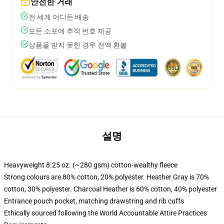
안전한 거래
전 세계 어디든 배송
모든 소포에 추적 번호 제공
상품을 받지 못한 경우 전액 환불
설명
Heavyweight 8.25 oz. (~280 gsm) cotton-wealthy fleece
Strong colours are 80% cotton, 20% polyester. Heather Gray is 70%
cotton, 30% polyester. Charcoal Heather is 60% cotton, 40% polyester
Entrance pouch pocket, matching drawstring and rib cuffs
Ethically sourced following the World Accountable Attire Practices