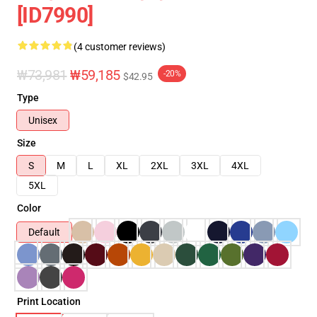
[ID7990]
(4 customer reviews)
₩73,981
₩59,185
-20%
$42.95
Type
Unisex
Size
S
M
L
XL
2XL
3XL
4XL
5XL
Color
Default
Print Location