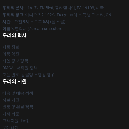
우리의 본사
: 11617 JFK Blvd, 필라델피아, PA 19103, 미국
우리의 창고
: 아니오 2-2-102의 Fuxiyuan의 북쪽 남쪽 거리, CN
시간 :
: 오전 9시 ~ 오후 5시 (월 ~ 금)
이름 *
: 연락처 @dream-smp.store
우리의 회사
제품 정보
이용 약관
개인 정보 정책
DMCA - 저작권 정책
모델 번호: 공급망 투명성 행위
우리의 지원
배송 및 배송 정책
지불 기간
반품 및 환불 정책
기타 제품
고객지원 (FAQ)
구매하기