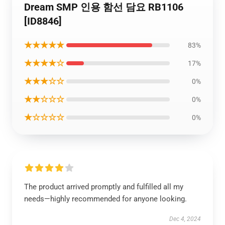
Dream SMP 인용 함선 담요 RB1106
[ID8846]
★★★★★
83%
★★★★☆
17%
★★★☆☆
0%
★★☆☆☆
0%
★☆☆☆☆
0%
The product arrived promptly and fulfilled all my
needs—highly recommended for anyone looking.
Dec 4, 2024