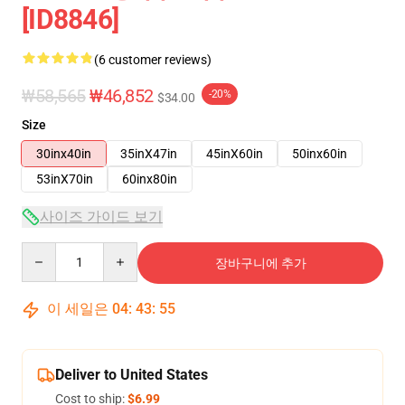
[ID8846]
(6 customer reviews)
₩58,565
₩46,852
-20%
$34.00
Size
30inx40in
35inX47in
45inX60in
50inx60in
53inX70in
60inx80in
사이즈 가이드 보기
Quantity
장바구니에 추가
이 세일은
04
:
43
:
54
Deliver to United States
Cost to ship:
$6.99