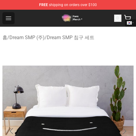
FREE
shipping on orders over $100
Dream SMP Store - Official Dream SMP Merchandise Sh
Open menu
홈
/
Dream SMP (주)
/
Dream SMP 침구 세트