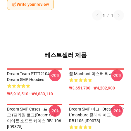
Write your review
1
/
1
베스트셀러 제품
Dream Team PTTT2104
꿈 Manhunt 마스터 티셔츠
-20%
-20%
Dream SMP Hoodies
₩3,651,700 - ₩4,202,900
₩5,918,510 - ₩6,883,110
Dream SMP Cases - 프라임 로
Dream SMP 머그 - Dream SMP
-20%
-20%
그 (프라임 로그)Dream SMP·
L'manburg 클래식 머그
아이폰 소프트 케이스 RB1106
RB1106 [ID9073]
[ID9375]