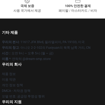
국제 보증
100% 안전한 결제
사용 국가에서 제공
페이팔 / 마스터카드 / 비자
기타 제품
우리의 본사
: 11617 JFK Blvd, 필라델피아, PA 19103, 미국
우리의 창고
: 아니오 2-2-102의 Fuxiyuan의 북쪽 남쪽 거리, CN
시간 :
: 오전 9시 ~ 오후 5시 (월 ~ 금)
이름 *
: 연락처 @dream-smp.store
우리의 회사
제품 정보
이용 약관
개인 정보 정책
DMCA - 저작권 정책
모델 번호: 공급망 투명성 행위
우리의 지원