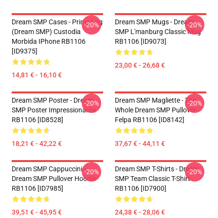
Dream SMP Cases - Prime Log
Dream SMP Mugs - Dream
-20%
-20%
(Dream SMP) Custodia
SMP L'manburg Classic Mug
Morbida IPhone RB1106
RB1106 [ID9073]
[ID9375]
23,00 € - 26,68 €
14,81 € - 16,10 €
Dream SMP Poster - Dream
Dream SMP Magliette - The
-20%
-20%
SMP Poster Impressionante
Whole Dream SMP Pullover
RB1106 [ID8528]
Felpa RB1106 [ID8142]
18,21 € - 42,22 €
37,67 € - 44,11 €
Dream SMP Cappuccini -
Dream SMP T-Shirts - Dream
-20%
-20%
Dream SMP Pullover Hoodie
SMP Team Classic T-Shirt
RB1106 [ID7985]
RB1106 [ID7900]
39,51 € - 45,95 €
24,38 € - 28,06 €