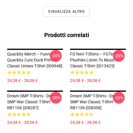
VISUALIZZA ALTRO
Prodotti correlati
Quackity Merch – Funny
FGTeeV T-Shirts – FGTeeV
-20%
-20%
Quackity Cute Duck Printed
Plushies Listen To Music
Classic Unisex T-Shirt [ID9948]
Classic T-Shirt [ID13425]
24,38 € - 28,06 €
24,38 € - 28,06 €
Dream SMP T-Shirts - Dream
Dream SMP T-Shirts - Dream
-20%
-20%
SMP War Classic T-Shirt
SMP War Classic T-Shirt
RB1106 [ID8287]
RB1106 [ID8308]
24,38 € - 28,06 €
24,38 € - 28,06 €