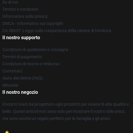
Su di noi
Termini e condizioni
Informativa sulla privacy
DMCA - Informativa sul copyright
CA SB657: Legge sulla trasparenza della catena di fornitura
Il nostro supporto
Condizioni di spedizione e consegna
Termini di pagamento
Condizioni di ritorno e rimborso
Contattaci
Aiuto del cliente (FAQ)
Whosale
Il nostro negozio
Il nostro team ha progettato ogni prodotto per essere di alta qualità e
bello. Questi articoli non sono solo per mostrare il vostro stile unico,
ma sono anche un regalo perfetto per la famiglia e gli amici.