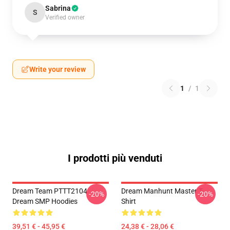
Sabrina
S
Verified owner
Write your review
1
/
1
I prodotti più venduti
Dream Team PTTT2104
Dream Manhunt Master T-
-20%
-20%
Dream SMP Hoodies
Shirt
39,51 € - 45,95 €
24,38 € - 28,06 €