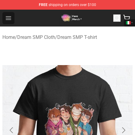
FREE
shipping on orders over $100
Dream SMP Store - Official Dream SMP Merchandise Sh
Open menu
Home
/
Dream SMP Cloth
/
Dream SMP T-shirt