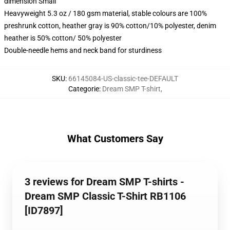
dimension Small
Heavyweight 5.3 oz / 180 gsm material, stable colours are 100%
preshrunk cotton, heather gray is 90% cotton/10% polyester, denim
heather is 50% cotton/ 50% polyester
Double-needle hems and neck band for sturdiness
SKU
:
66145084-US-classic-tee-DEFAULT
Categorie
:
Dream SMP T-shirt
,
What Customers Say
3 reviews for Dream SMP T-shirts -
Dream SMP Classic T-Shirt RB1106
[ID7897]