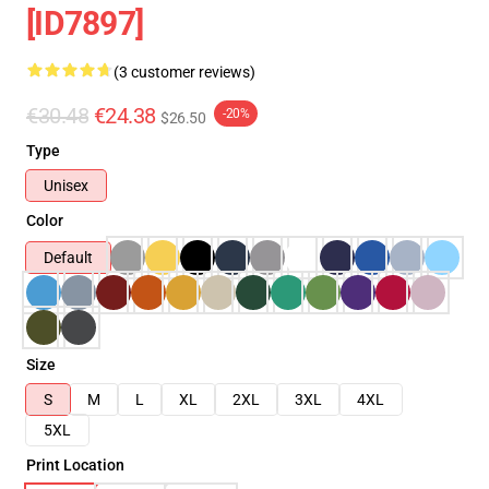
[ID7897]
(3 customer reviews)
€30.48
€24.38
-20%
$26.50
Type
Unisex
Color
Default
Size
S
M
L
XL
2XL
3XL
4XL
5XL
Print Location