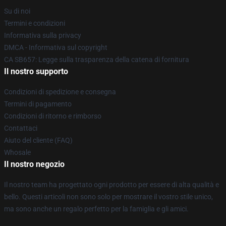
Su di noi
Termini e condizioni
Informativa sulla privacy
DMCA - Informativa sul copyright
CA SB657: Legge sulla trasparenza della catena di fornitura
Il nostro supporto
Condizioni di spedizione e consegna
Termini di pagamento
Condizioni di ritorno e rimborso
Contattaci
Aiuto del cliente (FAQ)
Whosale
Il nostro negozio
Il nostro team ha progettato ogni prodotto per essere di alta qualità e
bello. Questi articoli non sono solo per mostrare il vostro stile unico,
ma sono anche un regalo perfetto per la famiglia e gli amici.