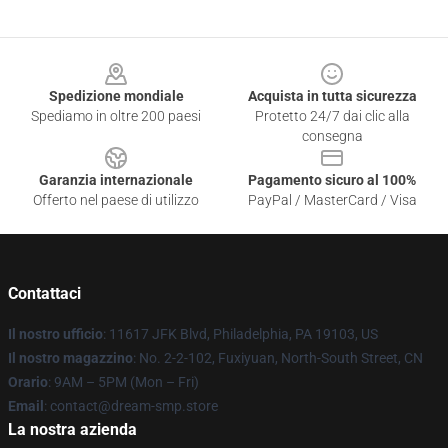
Footer
Spedizione mondiale
Acquista in tutta sicurezza
Spediamo in oltre 200 paesi
Protetto 24/7 dai clic alla
consegna
Garanzia internazionale
Pagamento sicuro al 100%
Offerto nel paese di utilizzo
PayPal / MasterCard / Visa
Contattaci
Il nostro ufficio
: 11617 JFK Blvd, Philadelphia, PA 19103, US
Il nostro magazzino
: No. 2-2-102, Fuxiyuan, North-South Street, CN
Orario
: 9AM – 5PM (Mon – Fri)
Email
: contact@dream-smp.store
La nostra azienda